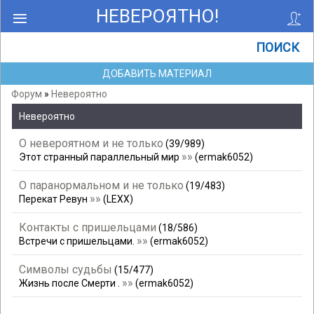
НЕВЕРОЯТНО!
ПОИСК
ДОБАВИТЬ МАТЕРИАЛ
Форум
»
Невероятно
Невероятно
О невероятном и не только
(
39
/
989
)
»»
Этот странный параллельный мир
(
ermak6052
)
О паранормальном и не только
(
19
/
483
)
»»
Перекат Ревун
(
LEXX
)
Контакты с пришельцами
(
18
/
586
)
»»
Встречи с пришельцами.
(
ermak6052
)
Символы судьбы
(
15
/
477
)
»»
Жизнь после Смерти .
(
ermak6052
)